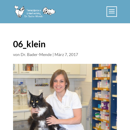
Skip
to
content
06_klein
von
Dr. Bader-Mende
|
März 7, 2017