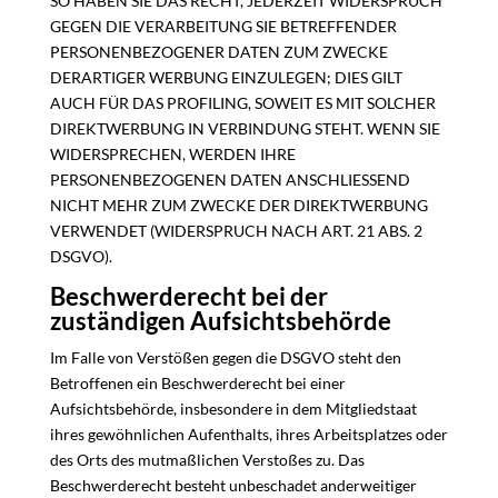
SO HABEN SIE DAS RECHT, JEDERZEIT WIDERSPRUCH
GEGEN DIE VERARBEITUNG SIE BETREFFENDER
PERSONENBEZOGENER DATEN ZUM ZWECKE
DERARTIGER WERBUNG EINZULEGEN; DIES GILT
AUCH FÜR DAS PROFILING, SOWEIT ES MIT SOLCHER
DIREKTWERBUNG IN VERBINDUNG STEHT. WENN SIE
WIDERSPRECHEN, WERDEN IHRE
PERSONENBEZOGENEN DATEN ANSCHLIESSEND
NICHT MEHR ZUM ZWECKE DER DIREKTWERBUNG
VERWENDET (WIDERSPRUCH NACH ART. 21 ABS. 2
DSGVO).
Beschwerde­recht bei der
zuständigen Aufsichts­behörde
Im Falle von Verstößen gegen die DSGVO steht den
Betroffenen ein Beschwerderecht bei einer
Aufsichtsbehörde, insbesondere in dem Mitgliedstaat
ihres gewöhnlichen Aufenthalts, ihres Arbeitsplatzes oder
des Orts des mutmaßlichen Verstoßes zu. Das
Beschwerderecht besteht unbeschadet anderweitiger