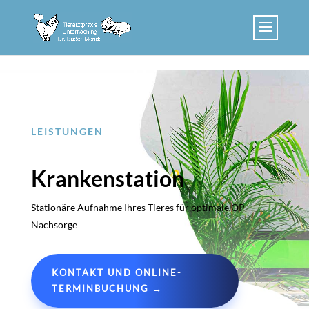
Skip to content
LEISTUNGEN
Krankenstation
Stationäre Aufnahme Ihres Tieres für optimale OP-
Nachsorge
KONTAKT UND ONLINE-
TERMINBUCHUNG →