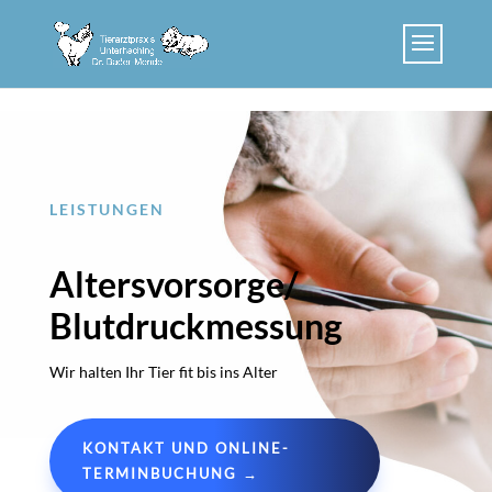
Skip to content
LEISTUNGEN
Altersvorsorge/
Blutdruckmessung
Wir halten Ihr Tier fit bis ins Alter
KONTAKT UND ONLINE-
TERMINBUCHUNG →