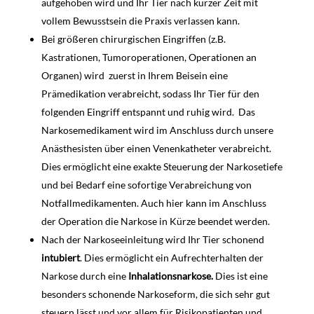
aufgehoben wird und Ihr Tier nach kurzer Zeit mit
vollem Bewusstsein die Praxis verlassen kann.
Bei größeren chirurgischen Eingriffen (z.B.
Kastrationen, Tumoroperationen, Operationen an
Organen) wird zuerst in Ihrem Beisein eine
Prämedikation verabreicht, sodass Ihr Tier für den
folgenden Eingriff entspannt und ruhig wird. Das
Narkosemedikament wird im Anschluss durch unsere
Anästhesisten über einen Venenkatheter verabreicht.
Dies ermöglicht eine exakte Steuerung der Narkosetiefe
und bei Bedarf eine sofortige Verabreichung von
Notfallmedikamenten. Auch hier kann im Anschluss
der Operation die Narkose in Kürze beendet werden.
Nach der Narkoseeinleitung wird Ihr Tier schonend
intubiert
. Dies ermöglicht ein Aufrechterhalten der
Narkose durch eine
Inhalationsnarkose.
Dies ist eine
besonders schonende Narkoseform, die sich sehr gut
steuern lässt und vor allem für Risikopatienten und