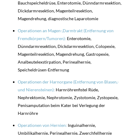
Bauchspeicheldrüse, Enterotomie, Dünndarmresektion,
Dickdarmresektion, Magenteilresektion,
Magendrehung, diagnostische Laparotomie
Operationen an Magen-,Darmtrakt (Entfernung von
Fremdkörpern/Tumoren):
Enterotomie,
Dünndarmresektion, Dickdarmresektion, Colopexie,
Magenteilresektion, Magendrehung, Gastropexie,
Analbeutelexstirpation,
Perinealhernie,
Speicheldrüsen-Entfernung
Operationen der Harnorgane (Entfernung von Blasen,-
und Nierensteinen):
Harnröhrenfistel Rüde,
Nephrektomie, Nephrotomie, Zystotomie, Zystopexie,
Penisamputation beim Kater
bei Verlegung der
Harnröhre
Operationen von Hernien:
Inguinalhernie,
Umbilikalhernie,
Perinealhernie,
Zwerchfellhernie