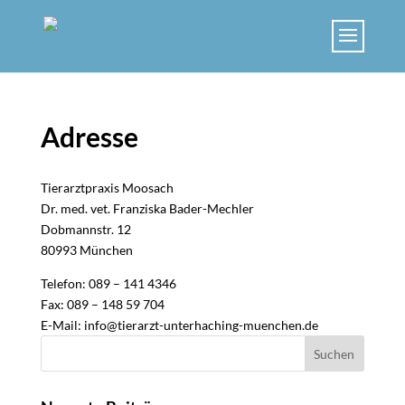
Skip
to
content
Adresse
Tierarztpraxis Moosach
Dr. med. vet. Franziska Bader-Mechler
Dobmannstr. 12
80993 München
Telefon: 089 – 141 4346
Fax: 089 – 148 59 704
E-Mail: info@tierarzt-unterhaching-muenchen.de
Suchen
nach: