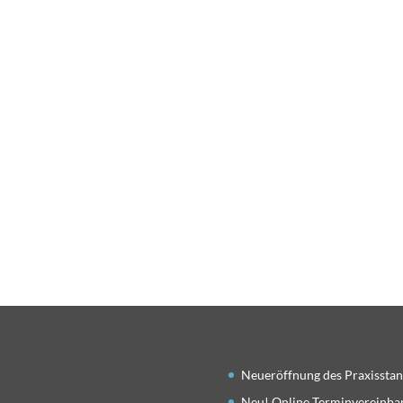
Neueröffnung des Praxisstan
Neu! Online Terminvereinba